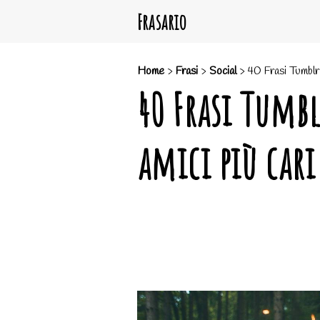
Frasario
Home
>
Frasi
>
Social
>
40 Frasi Tumblr s
40 Frasi Tumbl
amici più cari