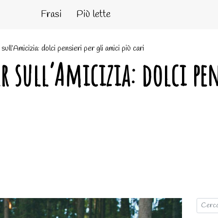
Frasi
Più lette
ull’Amicizia: dolci pensieri per gli amici più cari
r sull’Amicizia: dolci pen