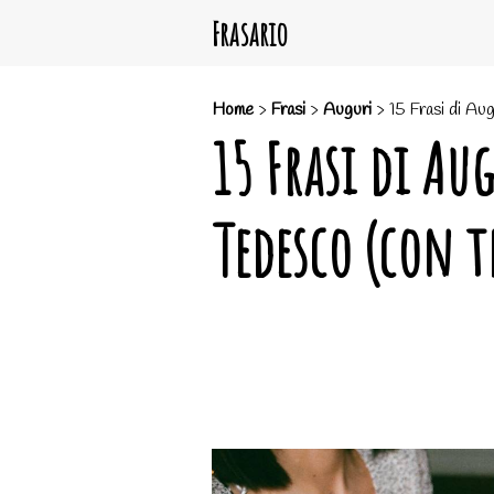
Frasario
Home
>
Frasi
>
Auguri
>
15 Frasi di Au
15 Frasi di A
Tedesco (con 