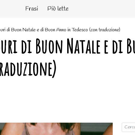
Frasi
Più lette
guri di Buon Natale e di Buon Anno in Tedesco (con traduzione)
uguri di Buon Natale e di
traduzione)