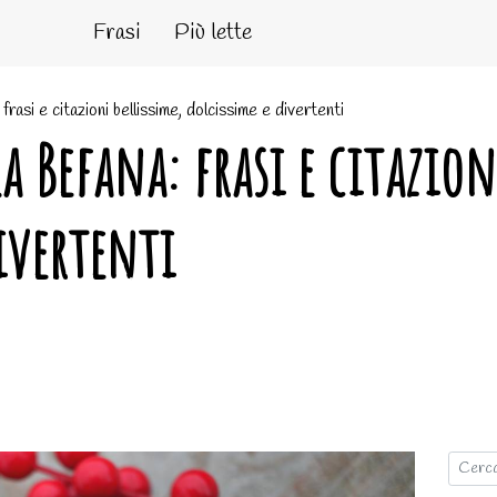
Frasi
Più lette
rasi e citazioni bellissime, dolcissime e divertenti
a Befana: frasi e citazion
ivertenti