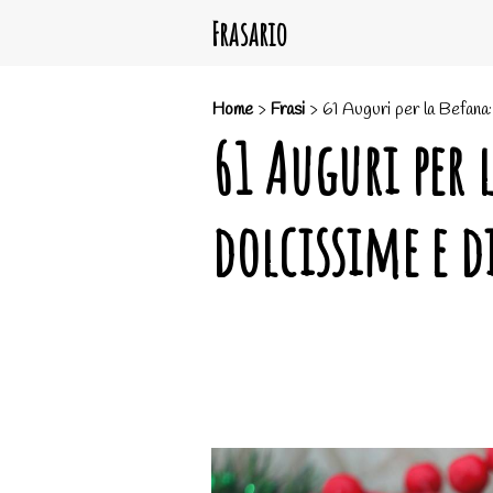
Frasario
Home
>
Frasi
>
61 Auguri per la Befana: f
61 Auguri per l
dolcissime e d