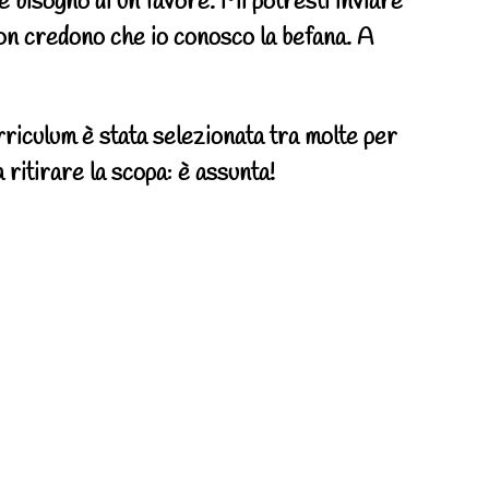
bisogno di un favore. Mi potresti inviare
 non credono che io conosco la befana. A
rriculum è stata selezionata tra molte per
 ritirare la scopa: è assunta!