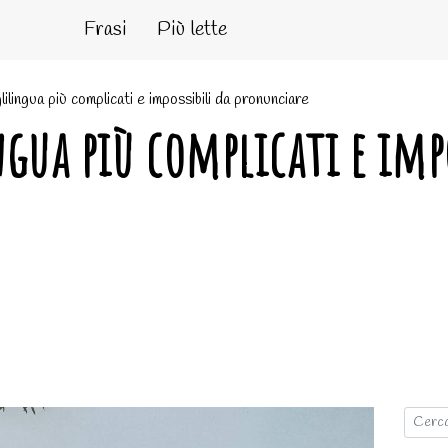
Frasi
Più lette
lilingua più complicati e impossibili da pronunciare
ngua più complicati e imp