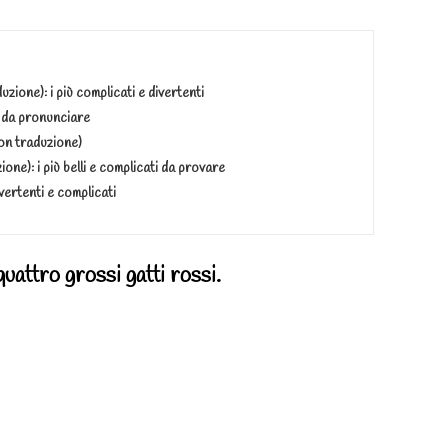
uzione): i più complicati e divertenti
li da pronunciare
(con traduzione)
ione): i più belli e complicati da provare
ivertenti e complicati
uattro grossi gatti rossi.