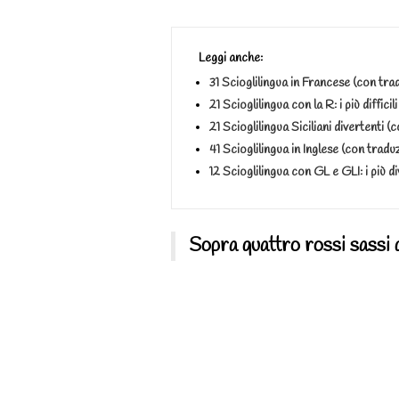
Leggi anche:
31 Scioglilingua in Francese (con trad
21 Scioglilingua con la R: i più diffici
21 Scioglilingua Siciliani divertenti 
41 Scioglilingua in Inglese (con traduz
12 Scioglilingua con GL e GLI: i più d
Sopra quattro rossi sassi q