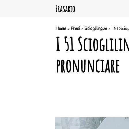
Frasario
Home
>
Frasi
>
Scioglilingua
>
I 51 Sciog
I 51 Scioglili
pronunciare